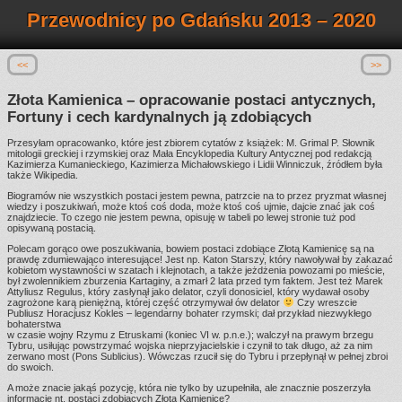
Przewodnicy po Gdańsku 2013 – 2020
<<
>>
Złota Kamienica – opracowanie postaci antycznych,
Fortuny i cech kardynalnych ją zdobiących
Przesyłam opracowanko, które jest zbiorem cytatów z książek: M. Grimal P. Słownik
mitologii greckiej i rzymskiej oraz Mała Encyklopedia Kultury Antycznej pod redakcją
Kazimierza Kumanieckiego, Kazimierza Michałowskiego i Lidii Winniczuk, źródłem była
także Wikipedia.
Biogramów nie wszystkich postaci jestem pewna, patrzcie na to przez pryzmat własnej
wiedzy i poszukiwań, może ktoś coś doda, może ktoś coś ujmie, dajcie znać jak coś
znajdziecie. To czego nie jestem pewna, opisuję w tabeli po lewej stronie tuż pod
opisywaną postacią.
Polecam gorąco owe poszukiwania, bowiem postaci zdobiące Złotą Kamienicę są na
prawdę zdumiewająco interesujące! Jest np. Katon Starszy, który nawoływał by zakazać
kobietom wystawności w szatach i klejnotach, a także jeżdżenia powozami po mieście,
był zwolennikiem zburzenia Kartaginy, a zmarł 2 lata przed tym faktem. Jest też Marek
Attyliusz Regulus, który zasłynął jako delator, czyli donosiciel, który wydawał osoby
zagrożone karą pieniężną, której część otrzymywał ów delator
Czy wreszcie
Publiusz Horacjusz Kokles – legendarny bohater rzymski; dał przykład niezwykłego
bohaterstwa
w czasie wojny Rzymu z Etruskami (koniec VI w. p.n.e.); walczył na prawym brzegu
Tybru, usiłując powstrzymać wojska nieprzyjacielskie i czynił to tak długo, aż za nim
zerwano most (Pons Sublicius). Wówczas rzucił się do Tybru i przepłynął w pełnej zbroi
do swoich.
A może znacie jakąś pozycję, która nie tylko by uzupełniła, ale znacznie poszerzyła
informacje nt. postaci zdobiących Złotą Kamienicę?