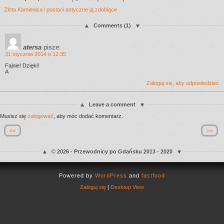
Złota Kamienica i postaci antyczne ją zdobiące
Comments (1)
atersa
pisze:
31 stycznia 2014 o 12:35
Fajnie! Dzięki!
A
Zaloguj się, aby odpowiedzieć
Leave a comment
Musisz się
zalogować
, aby móc dodać komentarz.
<<
>>
© 2026 - Przewodnicy po Gdańsku 2013 - 2020
Powered by
WordPress
and
fastfood
Zaloguj się
|
Desktop View